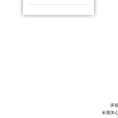
庆
长期关