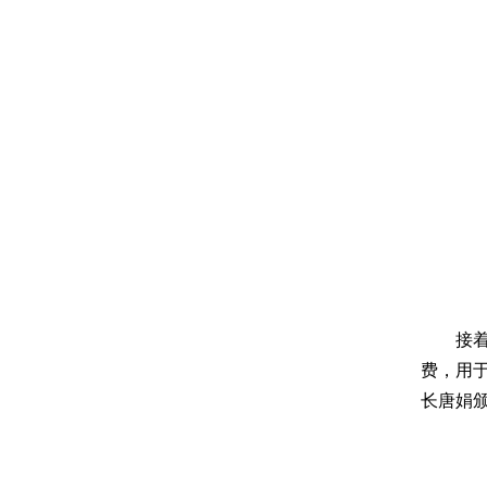
接
费，用
长唐娟