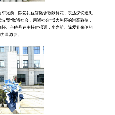
向李光前、陈爱礼伉俪雕像敬献鲜花，表达深切追思
先贤“取诸社会，用诸社会”博大胸怀的崇高致敬，
缅怀。辛晓丹在主持时强调，李光前、陈爱礼伉俪的
的力量源泉。