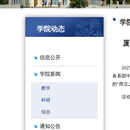
学
学院动态
厦
信息公开
2
学院新闻
各系部
的“而立
教学
活
科研
综合
通知公告