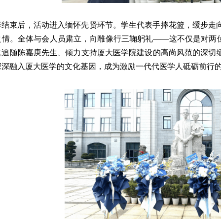
辞结束后，活动进入缅怀先贤环节。学生代表手捧花篮，缓步走
之情。全体与会人员肃立，向雕像行三鞠躬礼——这不仅是对两位
其追随陈嘉庚先生、倾力支持厦大医学院建设的高尚风范的深切
深深融入厦大医学的文化基因，成为激励一代代医学人砥砺前行