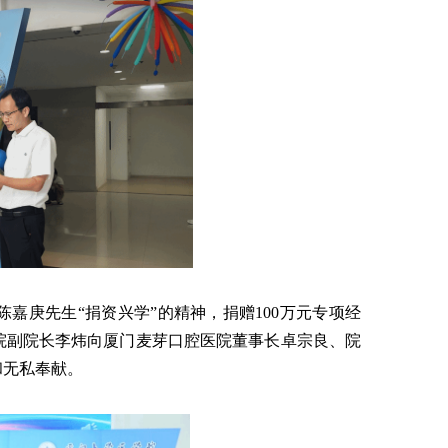
嘉庚先生“捐资兴学”的精神，捐赠100万元专项经
院副院长李炜向厦门麦芽口腔医院董事长卓宗良、院
和无私奉献。