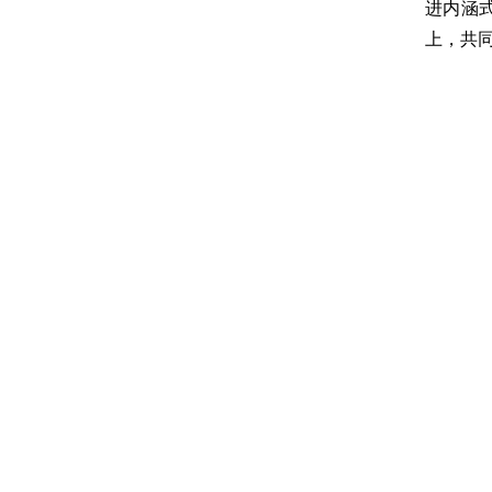
进内涵
上，共