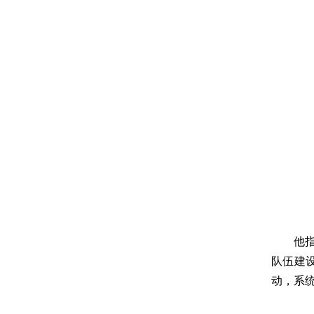
他
队伍建
动，系