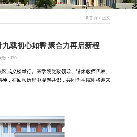
首页
> 正文
廿九载初心如磐 聚合力再启新程
次数：
170
翔安校区成义楼举行。医学院党政领导、退休教师代表、
精神，在回顾历程中凝聚共识，共同为学院即将迎来