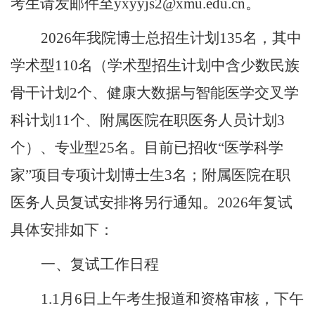
考生请发邮件至
yxyyjs2@xmu.edu.cn
。
2026
年我院博士总招生计划
135
名，其中
学术型
110
名（学术型招生计划中含少数民族
骨干计划
2
个、健康大数据与智能医学交叉学
科计划
11
个、附属医院在职医务人员计划
3
个）、专业型
25
名。目前已招收“医学科学
家”项目专项计划博士生
3
名；附属医院在职
医务人员复试安排将另行通知。
2026
年复试
具体安排如下：
一、复试工作日程
1.1
月
6
日上午考生报道和资格审核，下午