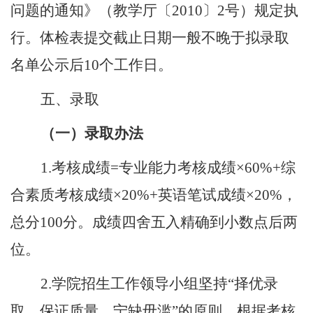
问题的通知》（教学厅〔
2010
〕
2
号）规定执
行。体检表提交截止日期一般不晚于拟录取
名单公示后
10
个工作日。
五、录取
（一）录取办法
1.
考核成绩
=
专业能力考核成绩×
60%+
综
合素质考核成绩×
20%+
英语笔试成绩×
20%
，
总分
100
分。成绩四舍五入精确到小数点后两
位。
2.
学院招生工作领导小组坚持“择优录
取、保证质量、宁缺毋滥”的原则，根据考核