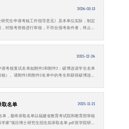
2026-03-13
博士研究生申请考核工作指导意见》及本单位实际，制定
料，对报考资格进行审核，不符合报考条件者，终止申
分、专业能力满分值150分、综合素质满分值150分。入
.
2025-12-26
申请考核复试名单如附件1和附件2；硕博连读学生名单
核）。请附件1和附件2名单中的考生和获得硕博连读
送(如未收到邮件通知请与学院研究生办公室联系)；放
35名，...
2025-11-21
录取名单
取名单，最终录取名单以福建省教育考试院和教育部审核
学科学家”项目博士研究生招生拟录取名单.pdf 医学院研究