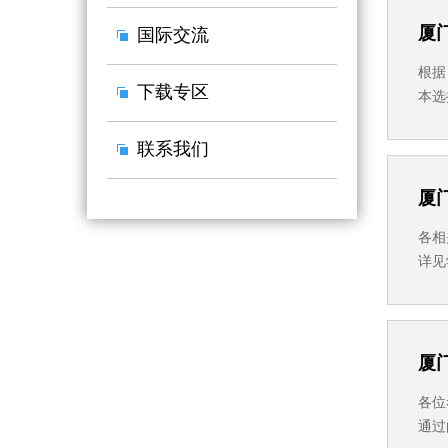
厦
国际交流
根据
下载专区
本选
请程
围复
联系我们
厦
各相
详见
资格
弃复
厦
各位
通过