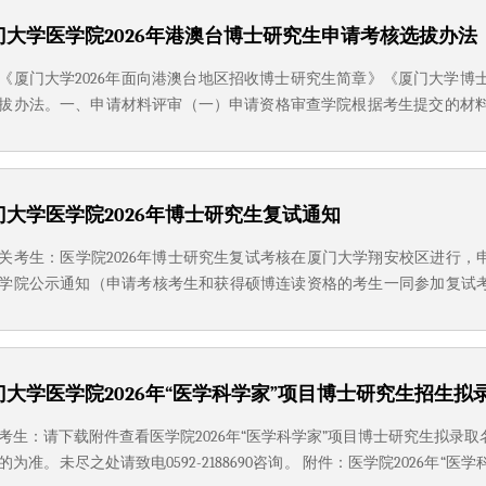
门大学医学院2026年港澳台博士研究生申请考核选拔办法
《厦门大学2026年面向港澳台地区招收博士研究生简章》《厦门大学
拔办法。一、申请材料评审（一）申请资格审查学院根据考生提交的材
序。（二）专家组审核材料审核评分满分400分，其中外语水平满分值100
试的要求为：240分。申请材料审核成绩占总成绩的50%，审核原则如下：..
门大学医学院2026年博士研究生复试通知
关考生：医学院2026年博士研究生复试考核在厦门大学翔安校区进行，
学院公示通知（申请考核考生和获得硕博连读资格的考生一同参加复试考
的考生实名申请加入医学院博士研究生复试工作QQ群，群号通过邮件发
试资格的考生请发邮件至yxyyjs2@xmu.edu.cn。2026年我院博士总招生计划1
门大学医学院2026年“医学科学家”项目博士研究生招生拟
考生：请下载附件查看医学院2026年“医学科学家”项目博士研究生拟录
的为准。未尽之处请致电0592-2188690咨询。 附件：医学院2026年“医