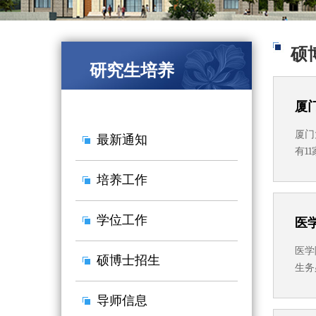
硕
研究生培养
厦
厦门
最新通知
有1
床技
培养工作
眼医
学位工作
医
医学
硕博士招生
生务
渠道
导师信息
门大