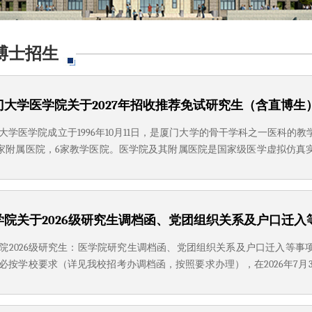
博士招生
门大学医学院关于2027年招收推荐免试研究生（含直博生
大学医学院成立于1996年10月11日，是厦门大学的骨干学科之一医科
1家附属医院，6家教学医院。医学院及其附属医院是国家级医学虚拟仿
能综合培训中心、细胞应激国家重点实验室、健康医疗大数据国家研究
药基础研究创新中心以及15个省级重点实验室和研究中心、...
学院关于2026级研究生调档函、党团组织关系及户口迁入
院2026级研究生：医学院研究生调档函、党团组织关系及户口迁入等事项
必按学校要求（详见我校招考办调档函，按照要求办理），在2026年7月
寄至我院（坚决杜绝使用其它快递，否则在收转过程中出现意外概不负
学翔安校区医学院爱礼北楼218办公室，邮编361102；联系人：...