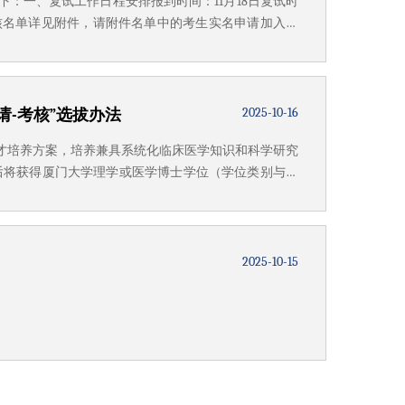
下：一、复试工作日程安排报到时间：11月18日复试时
考核名单详见附件，请附件名单中的考生实名申请加入微
u.cn。2026年“医学科学家”项目博士招生计划拟定3-
2025-10-16
请-考核”选拔办法
人才培养方案，培养兼具系统化临床医学知识和科学研究
后将获得厦门大学理学或医学博士学位（学位类别与录
全日制博士研究生，欢迎有志于探索生命医学奥秘、攻
医学领域的领军人才，...
2025-10-15