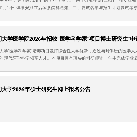
关考生：医学院2026年“医学科学家”项目博士研究生复试录取工作安排如
11月19日 详细安排在后续微信群通知。二、复试名单与招生计划复试
（群二维码见邮件通知）；有放弃复试的考生请回复邮件至yxyyjs2@xmu.ed
，学院将视生源情况对招生计划进行调整并确定最终拟录取人数。...
门大学医学院2026年招收“医学科学家”项目博士研究生“申
大学“医学科学家”培养项目发挥综合性大学优势，通过与时俱进的医学
的现代医学科学领军人才。本项目拥有顶尖的科研师资，学生完成学业
业对应）。现面向国内外顶尖医学院校临床医学专业型硕士毕业生招收
界医学难题，以造福人类健康为使命的青年学子报名。医学科学家同时也是
门大学2026年硕士研究生网上报名公告