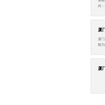
各相
间：
信群
5名
厦
厦门
能力
取专
克世
厦