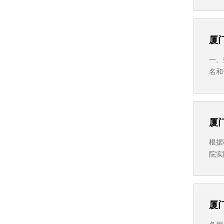
生办公
厦
一、
名和
完成
行审
厦
根据
院实
中含
个少
厦