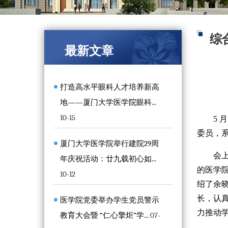
综
最新文章
打造高水平眼科人才培养新高
地——厦门大学医学院眼科...
10-15
5
委员，
厦门大学医学院举行建院29周
会
年庆祝活动：廿九载初心如...
的医学
10-12
绍了余
长，认
医学院党委举办学生党员警示
力推动
教育大会暨 “仁心擎炬”学...
07-