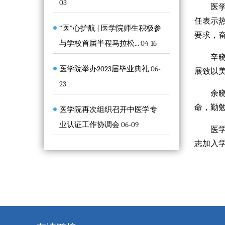
03
医
任表示
“医”心护航 | 医学院师生积极参
要求，
与学校首届半程马拉松...
04-16
辛
医学院举办2023届毕业典礼
06-
展致以
23
余
命，勤
医学院再次组织召开中医学专
业认证工作协调会
06-09
医
志加入