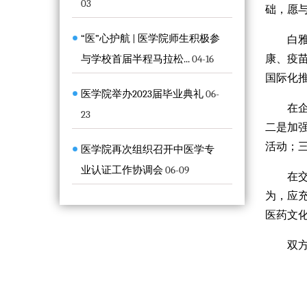
03
础，愿
“医”心护航 | 医学院师生积极参
白
与学校首届半程马拉松...
04-16
康、疫
国际化
医学院举办2023届毕业典礼
06-
在
23
二是加
活动；
医学院再次组织召开中医学专
业认证工作协调会
06-09
在
为，应
医药文
双