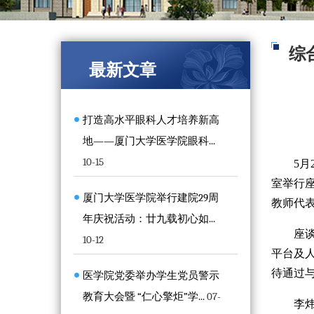
综
最新文章
打造高水平眼科人才培养新高
地——厦门大学医学院眼科...
10-15
5
室举行
厦门大学医学院举行建院29周
教师代
年庆祝活动：廿九载初心如...
座
10-12
平台及
待通过
医学院党委举办学生党员警示
教育大会暨 “仁心擎炬”学...
07-
李