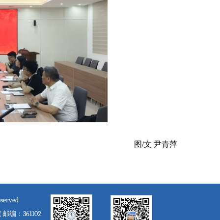
图/文 尹青萍
served
：361102