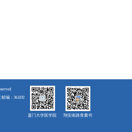
served
：361102
厦门大学医学院
翔安南路青囊书