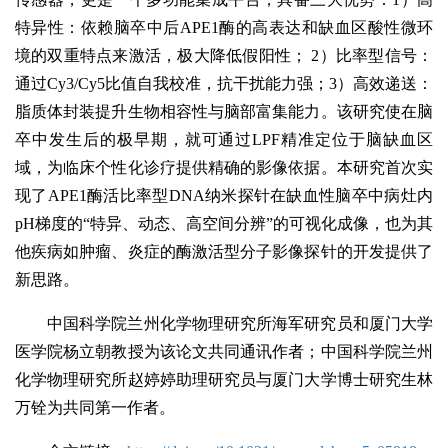
特异性：依赖脑卒中后APE1酶的高表达和缺血区酸性微环
境的双重特点来激活，极大降低假阳性； 2）比率型信号：
通过Cy3/Cy5比值自我校准，抗干扰能力强；3）高效递送：
脂质体封装提升生物相容性与脑部富集能力。该研究使在脑
卒中发生后的极早期，就可通过LPF精准定位于脑缺血区
域，为临床个性化诊疗提供精确的影像依据。本研究首次实
现了APE1酶活比率型DNA纳米探针在缺血性脑卒中病灶内
pH梯度的“特异、动态、高空间分辨”的可视化成像，也为其
他疾病如肿瘤、炎症的酶激活型分子影像探针的开发提供了
新思路。
中国科学院兰州化学物理研究所海军研究员和厦门大学
医学院杨立朝教授为该论文共同通讯作者；中国科学院兰州
化学物理研究所赵婷婷助理研究员与厦门大学博士研究生林
万铨为共同第一作者。